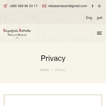
+995 599 96 33 17
nikalasmarani@gmail.com
Eng
ქარ
Privacy
Home
Privacy